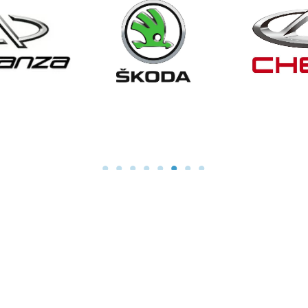
anza
Skoda
C