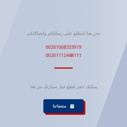
نحن هنا لنتطلع على رسائلكم واتصالاتكم
00201068333919
00201112448111
يمكنك حجز قطع غيار سيارتك من هنا
منتجاتنا