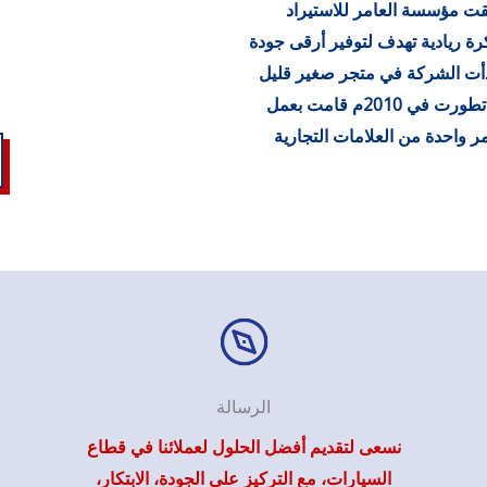
متواضعة قبل عقود، منذ سنة 1990م انطلقت مؤسسة العامر للاستيراد
رة ريادية تهدف لتوفير أرقى جودة
بدأت الشركة في متجر صغير قليل
الموارد، ولكن بفضل الإدارة الحكيمة والرؤية الواضحة، تطورت في 2010م قامت بعمل
امر واحدة من العلامات التجارية
الرسالة
نسعى لتقديم أفضل الحلول لعملائنا في قطاع
السيارات، مع التركيز على الجودة، الابتكار،