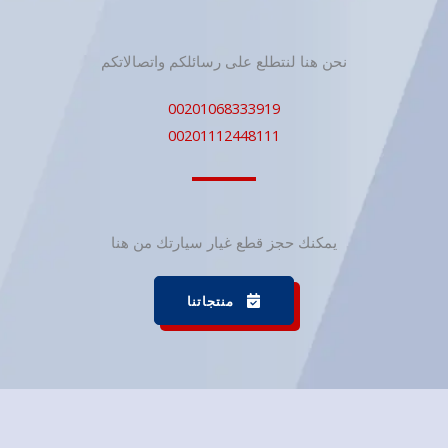
نحن هنا لنتطلع على رسائلكم واتصالاتكم
00201068333919
00201112448111
يمكنك حجز قطع غيار سيارتك من هنا
منتجاتنا